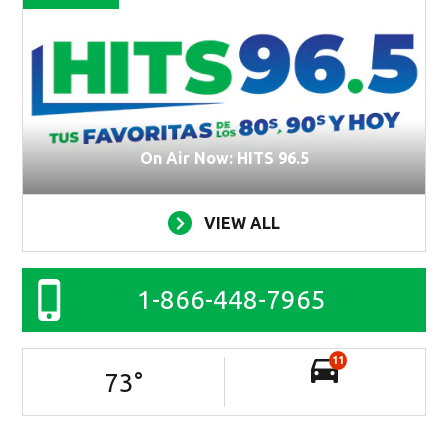
On Air Now: HITS 96.5
VIEW ALL
1-866-448-7965
11
73
°