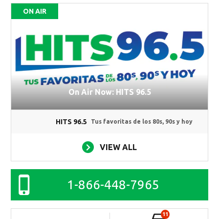
ON AIR
On Air Now: HITS 96.5
HITS 96.5
Tus favoritas de los 80s, 90s y hoy
VIEW ALL
1-866-448-7965
11