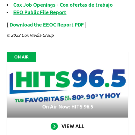
Cox Job Openings
-
Cox ofertas de trabajo
EEO Public File Report
[
Download the EEOC Report PDF
]
© 2022 Cox Media Group
ON AIR
On Air Now: HITS 96.5
VIEW ALL