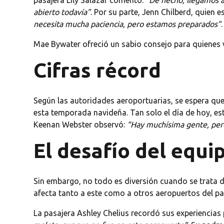
pasajera Lily Salazar comentó:
“De hecho, llegamos al
abierto todavía”
. Por su parte, Jenn Chilberd, quien
necesita mucha paciencia, pero estamos preparados”
.
Mae Bywater ofreció un sabio consejo para quienes v
Cifras récord
Según las autoridades aeroportuarias, se espera qu
esta temporada navideña. Tan solo el día de hoy, es
Keenan Webster observó:
“Hay muchísima gente, pero 
El desafío del equi
Sin embargo, no todo es diversión cuando se trata d
afecta tanto a este como a otros aeropuertos del pa
La pasajera Ashley Chelius recordó sus experiencia