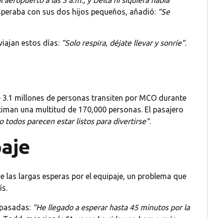
 aeropuerto a las 3 a.m., y Delta ni siquiera había
 esperaba con sus dos hijos pequeños, añadió:
“Se
iajan estos días:
“Solo respira, déjate llevar y sonríe”
.
e 3.1 millones de personas transiten por MCO durante
timan una multitud de 170,000 personas. El pasajero
todos parecen estar listos para divertirse”
.
paje
e las largas esperas por el equipaje, un problema que
ís.
s pasadas:
“He llegado a esperar hasta 45 minutos por la