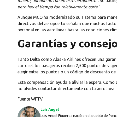
maleta, aunque no fue en este aeropuerto”
. Su padr
pero hoy el tiempo fue relativamente corto”
.
Aunque MCO ha modernizado su sistema para maneja
directivos del aeropuerto señalan que muchos factor
personal en las aerolíneas hasta las condiciones clim
Garantías y consej
Tanto Delta como Alaska Airlines ofrecen una garantí
carrusel, los pasajeros reciben 2,500 puntos de viaje
elegir entre los puntos o un código de descuento de 
Esta compensación ayuda a aliviar la espera. Como 
no olvides contactar directamente con tu aerolínea.
Fuente WFTV
Luis Angel
Luis Angel Figueroa nació en el pueblo de Ponce