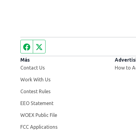
Facebook page
Twitter feed
Más
Advertis
Contact Us
How to A
Opens in new window
Work With Us
Contest Rules
EEO Statement
Opens in new window
WOEX Public File
FCC Applications