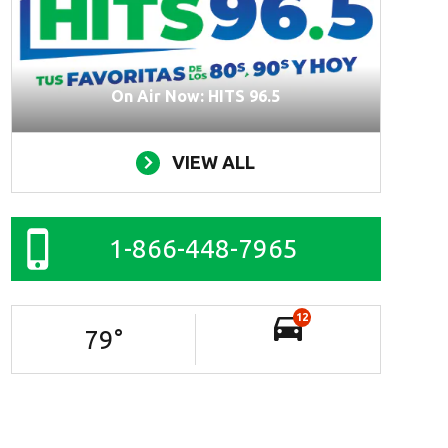
On Air Now: HITS 96.5
VIEW ALL
1-866-448-7965
12
79
°