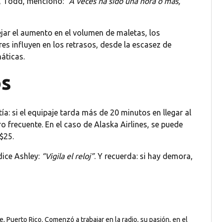
e, Todd, mencionó:
“A veces ha sido una hora o más,
r el aumento en el volumen de maletas, los
es influyen en los retrasos, desde la escasez de
áticas.
os
a: si el equipaje tarda más de 20 minutos en llegar al
ro frecuente. En el caso de Alaska Airlines, se puede
$25.
dice Ashley:
“Vigila el reloj”
. Y recuerda: si hay demora,
, Puerto Rico. Comenzó a trabajar en la radio, su pasión, en el