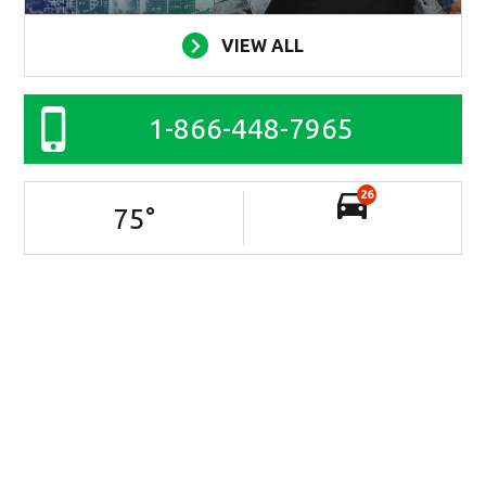
VIEW ALL
1-866-448-7965
26
75
°