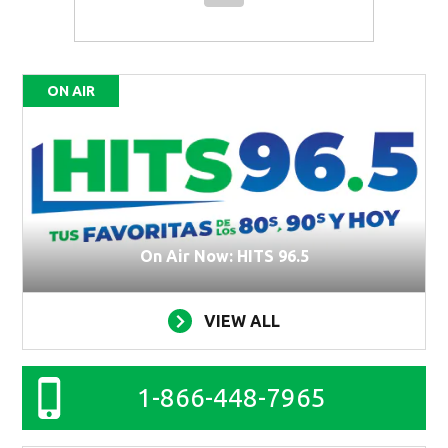
ON AIR
On Air Now: HITS 96.5
VIEW ALL
1-866-448-7965