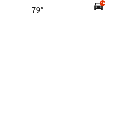
14
79
°