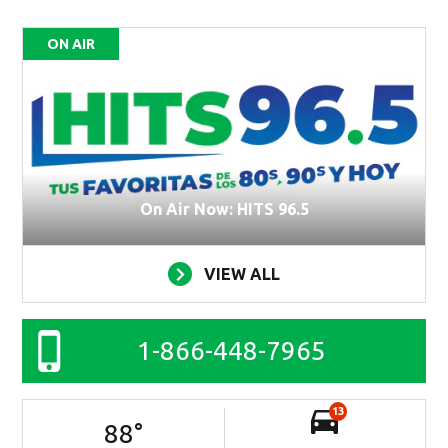
ON AIR
On Air Now: HITS 96.5
VIEW ALL
1-866-448-7965
13
88
°