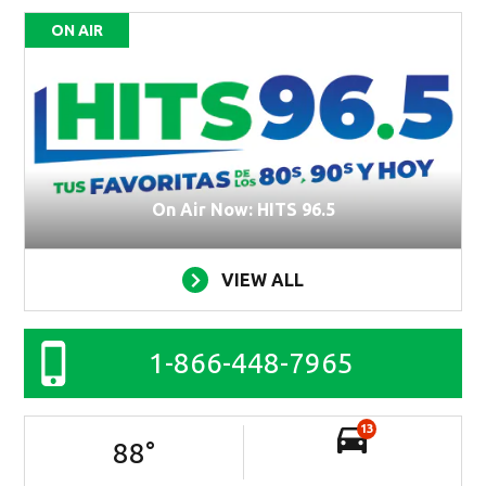
ON AIR
On Air Now: HITS 96.5
VIEW ALL
1-866-448-7965
13
88
°