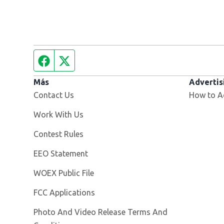
Facebook page
Twitter feed
Más
Advertis
Contact Us
How to A
Opens in new window
Work With Us
Contest Rules
EEO Statement
Opens in new window
WOEX Public File
FCC Applications
Photo And Video Release Terms And