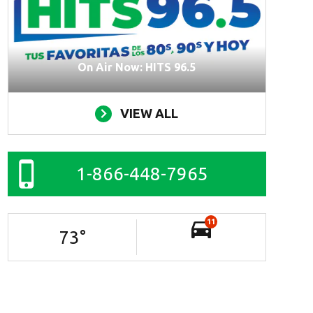
On Air Now: HITS 96.5
VIEW ALL
1-866-448-7965
11
73
°