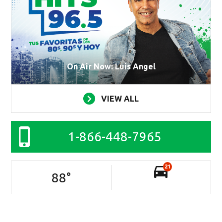
On Air Now: Luis Angel
VIEW ALL
1-866-448-7965
21
88
°