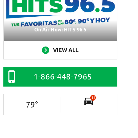
On Air Now: HITS 96.5
VIEW ALL
1-866-448-7965
11
79
°