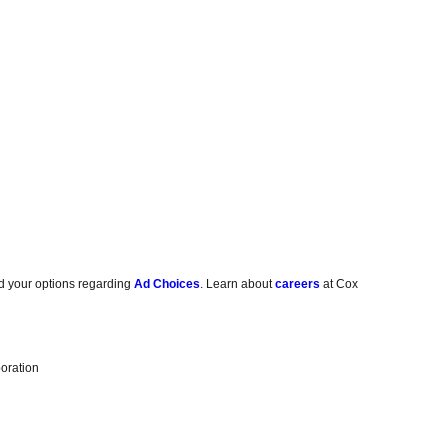
d your options regarding
Ad Choices
. Learn about
careers
at Cox
oration