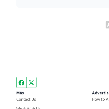
Facebook page
Twitter feed
Más
Advertis
Contact Us
How to A
Opens in new window
Work With Us