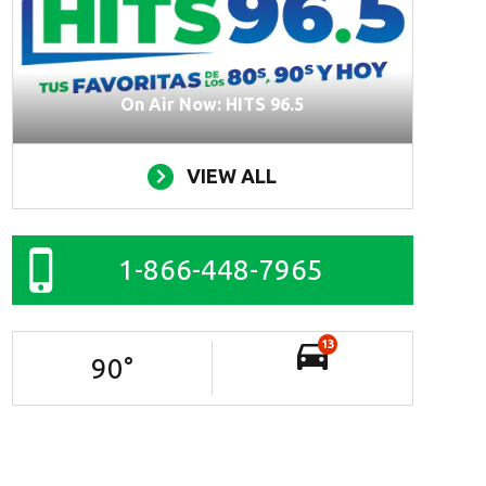
On Air Now: HITS 96.5
VIEW ALL
1-866-448-7965
13
90
°