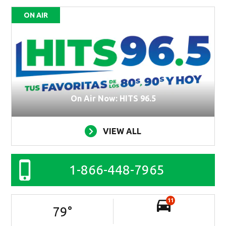
ON AIR
On Air Now: HITS 96.5
VIEW ALL
1-866-448-7965
11
79
°