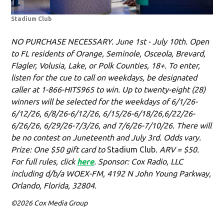
Stadium Club
NO PURCHASE NECESSARY. June 1st - July 10th. Open
to FL residents of Orange, Seminole, Osceola, Brevard,
Flagler, Volusia, Lake, or Polk Counties, 18+. To enter,
listen for the cue to call on weekdays, be designated
caller at 1-866-HITS965 to win. Up to twenty-eight (28)
winners will be selected for the weekdays of 6/1/26-
6/12/26, 6/8/26-6/12/26, 6/15/26-6/18/26,6/22/26-
6/26/26, 6/29/26-7/3/26, and 7/6/26-7/10/26. There will
be no contest on Juneteenth and July 3rd. Odds vary.
Prize: One $50 gift card to
Stadium Club
. ARV = $50.
For full rules, click
here
. Sponsor: Cox Radio, LLC
including d/b/a WOEX-FM, 4192 N John Young Parkway,
Orlando, Florida, 32804.
©2026 Cox Media Group