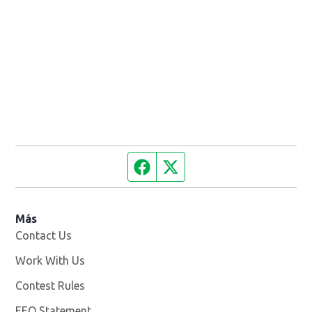
Facebook page
Twitter feed
Más
Contact Us
Work With Us
Opens in new window
Contest Rules
EEO Statement