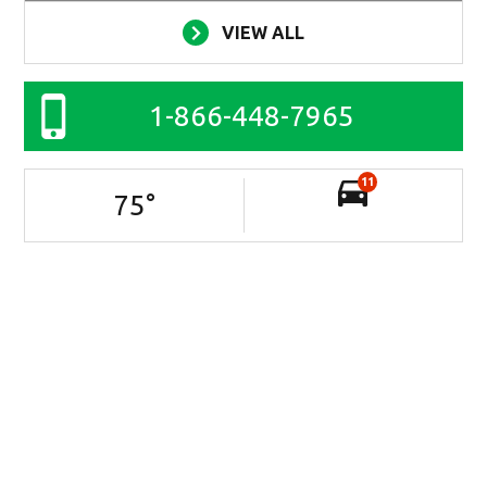
VIEW ALL
1-866-448-7965
11
75
°