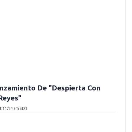
nzamiento De "Despierta Con
 Reyes"
at 11:14 am EDT