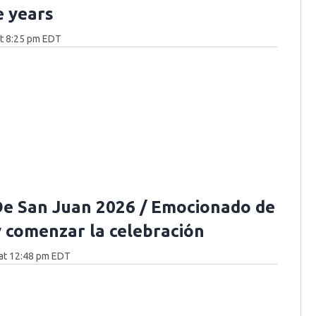
e years
at 8:25 pm EDT
e San Juan 2026 / Emocionado de
y comenzar la celebración
at 12:48 pm EDT