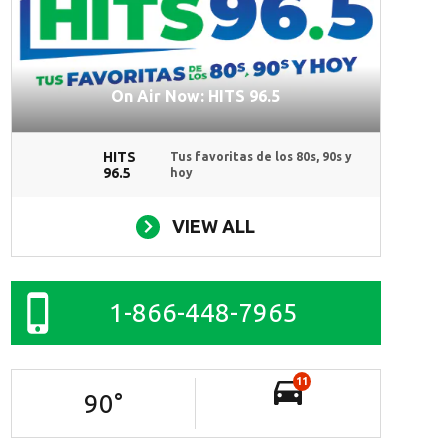
On Air Now: HITS 96.5
HITS
Tus favoritas de los 80s, 90s y
96.5
hoy
VIEW ALL
1-866-448-7965
11
90
°