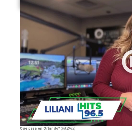
Share current article via Email
Que pasa en Orlando?
(Hits965)