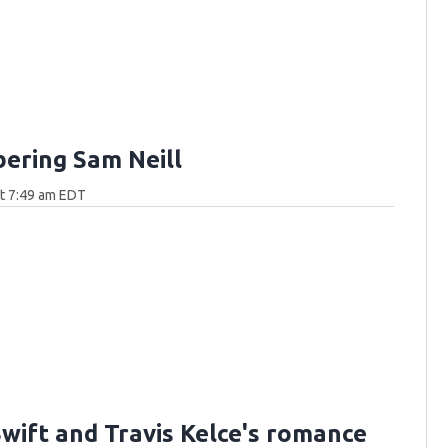
ring Sam Neill
at 7:49 am EDT
Swift and Travis Kelce's romance