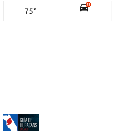
12
75
°