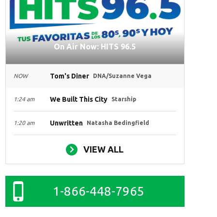
On Air Now: HITS 96.5
Tom's Diner
NOW
DNA/Suzanne Vega
We Built This City
1:24 am
Starship
Unwritten
1:20 am
Natasha Bedingfield
VIEW ALL
1-866-448-7965