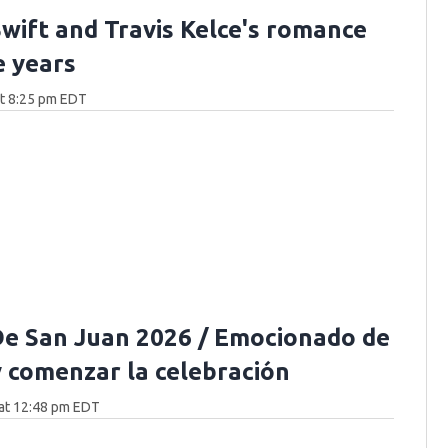
Swift and Travis Kelce's romance
e years
at 8:25 pm EDT
e San Juan 2026 / Emocionado de
y comenzar la celebración
at 12:48 pm EDT