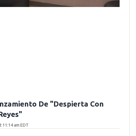
nzamiento De "Despierta Con
 Reyes"
at 11:14 am EDT